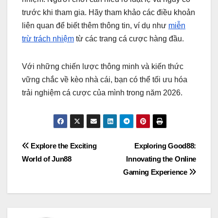
trước khi tham gia. Hãy tham khảo các điều khoản
liên quan để biết thêm thông tin, ví dụ như
miễn
trừ trách nhiệm
từ các trang cá cược hàng đầu.
Với những chiến lược thông minh và kiến thức
vững chắc về kèo nhà cái, bạn có thể tối ưu hóa
trải nghiệm cá cược của mình trong năm 2026.
Post
Explore the Exciting
Exploring Good88:
World of Jun88
Innovating the Online
navigation
Gaming Experience