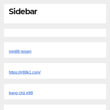
Sidebar
mm88 reisen
https://rr88k1.com/
trang chủ rr88