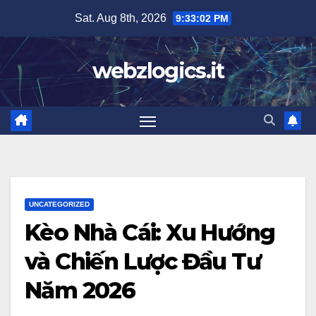
Skip
Sat. Aug 8th, 2026
9:33:03 PM
to
content
webzlogics.it
UNCATEGORIZED
Kèo Nhà Cái: Xu Hướng
và Chiến Lược Đầu Tư
Năm 2026